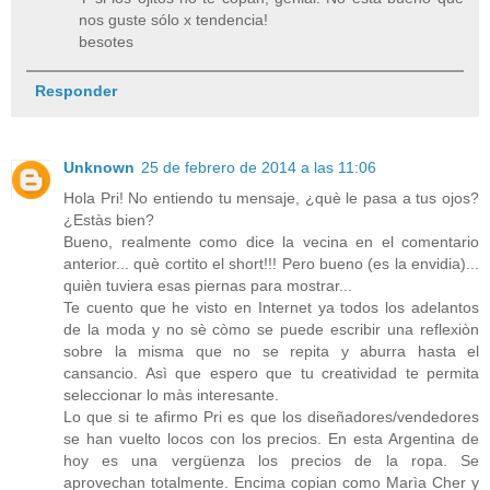
nos guste sólo x tendencia!
besotes
Responder
Unknown
25 de febrero de 2014 a las 11:06
Hola Pri! No entiendo tu mensaje, ¿què le pasa a tus ojos?
¿Estàs bien?
Bueno, realmente como dice la vecina en el comentario
anterior... què cortito el short!!! Pero bueno (es la envidia)...
quièn tuviera esas piernas para mostrar...
Te cuento que he visto en Internet ya todos los adelantos
de la moda y no sè còmo se puede escribir una reflexiòn
sobre la misma que no se repita y aburra hasta el
cansancio. Asì que espero que tu creatividad te permita
seleccionar lo màs interesante.
Lo que si te afirmo Pri es que los diseñadores/vendedores
se han vuelto locos con los precios. En esta Argentina de
hoy es una vergüenza los precios de la ropa. Se
aprovechan totalmente. Encima copian como Marìa Cher y