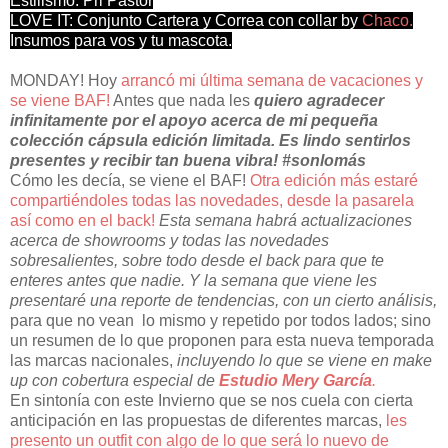
Estilismo: Pri Pastor
LOVE IT: Conjunto Cartera y Correa con collar by
Chaco.
Insumos para vos y tu mascota.
MONDAY! Hoy
arrancó mi última semana de vacaciones y
se viene BAF!
Antes que nada les
quiero agradecer
infinitamente por el apoyo acerca de mi pequeña
colección cápsula edición limitada. Es lindo sentirlos
presentes y recibir tan buena vibra! #sonlomás
Cómo les decía, se viene el BAF!
Otra edición más estaré
compartiéndoles todas las novedades, desde la pasarela
así como en el back!
Esta semana habrá actualizaciones
acerca de showrooms y todas las novedades
sobresalientes, sobre todo desde el back para que te
enteres antes que nadie. Y la semana que viene les
presentaré una reporte de tendencias, con un cierto análisis,
para que no vean lo mismo y repetido por todos lados; sino
un resumen de lo que proponen para esta nueva temporada
las marcas nacionales,
incluyendo lo que se viene en make
up con cobertura especial de
Estudio Mery García
.
En sintonía con este Invierno que se nos cuela con cierta
anticipación en las propuestas de diferentes marcas,
les
presento un outfit con algo de lo que será lo nuevo de