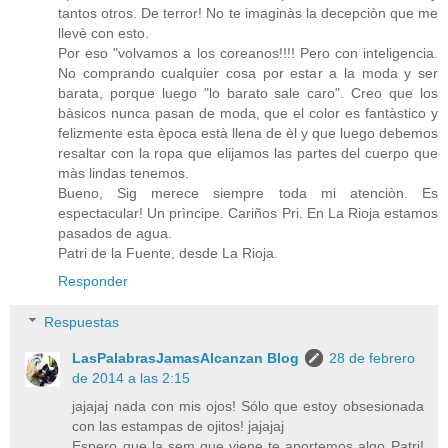
tantos otros. De terror! No te imaginàs la decepciòn que me
llevè con esto.
Por eso "volvamos a los coreanos!!!! Pero con inteligencia.
No comprando cualquier cosa por estar a la moda y ser
barata, porque luego "lo barato sale caro". Creo que los
bàsicos nunca pasan de moda, que el color es fantàstico y
felizmente esta època està llena de èl y que luego debemos
resaltar con la ropa que elijamos las partes del cuerpo que
màs lindas tenemos.
Bueno, Sig merece siempre toda mi atenciòn. Es
espectacular! Un prìncipe. Cariños Pri. En La Rioja estamos
pasados de agua.
Patri de la Fuente, desde La Rioja.
Responder
Respuestas
LasPalabrasJamasAlcanzan Blog
28 de febrero
de 2014 a las 2:15
jajajaj nada con mis ojos! Sólo que estoy obsesionada
con las estampas de ojitos! jajajaj
Espero que la sem que viene te aportemos algo Patri!