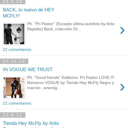
15.3.13
BACK, lo nuevo de HEY
MCFLY!
›
Ph. "Pri Pastor" (Excepto última autofoto by Anto
Repetto) Back, colección Ot...
22 comentarios:
27.11.12
IN VOGUE WE TRUST
Ph. "Good friends" Estilismo: Pri Pastor LOVE IT:
›
Remeron VOGUE by Tienda Hey McFly Negro y
marrón , enemig...
22 comentarios:
22.8.12
Tienda Hey McFly by Anto