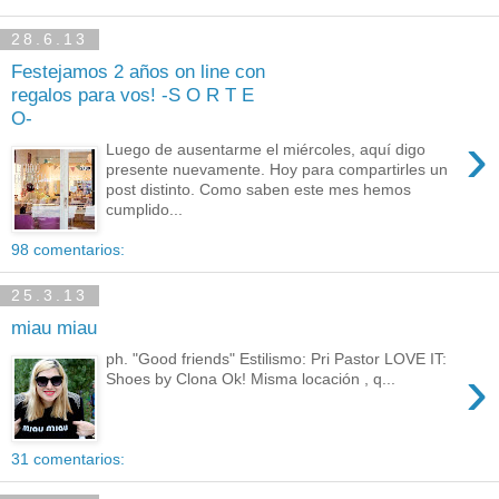
28.6.13
Festejamos 2 años on line con
regalos para vos! -S O R T E
O-
›
Luego de ausentarme el miércoles, aquí digo
presente nuevamente. Hoy para compartirles un
post distinto. Como saben este mes hemos
cumplido...
98 comentarios:
25.3.13
miau miau
ph. "Good friends" Estilismo: Pri Pastor LOVE IT:
›
Shoes by Clona Ok! Misma locación , q...
31 comentarios: