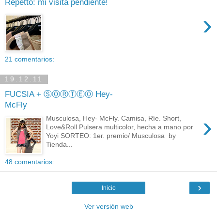
Repetto: mi visita pendiente!
›
21 comentarios:
19.12.11
FUCSIA + ⓈⓄⓇⓉⒺⓄ Hey-
McFly
›
Musculosa, Hey- McFly. Camisa, Ríe. Short,
Love&Roll Pulsera multicolor, hecha a mano por
Yoyi SORTEO: 1er. premio/ Musculosa by
Tienda...
48 comentarios:
›
Inicio
Ver versión web