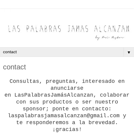
▼
contact
Consultas, preguntas, i
nteresado en
anunciarse
en
LasPalabrasJamásAlcanzan, colaborar
con sus productos o ser nuestro
sponsor; p
onte en contacto:
laspalabrasjamasalcanzan
@gmail.com y
te responderemos a la brevedad.
¡gracias!