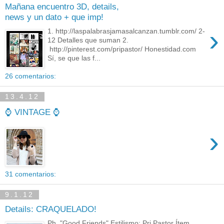
Mañana encuentro 3D, details,
news y un dato + que imp!
›
1. http://laspalabrasjamasalcanzan.tumblr.com/ 2-
12 Detalles que suman 2.
http://pinterest.com/pripastor/ Honestidad.com
Sí, se que las f...
26 comentarios:
13.4.12
⌚ VINTAGE ⌚
›
31 comentarios:
9.1.12
Details: CRAQUELADO!
Ph. "Good Friends" Estilismo: Pri Pastor Ítem