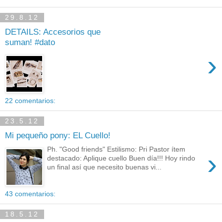
29.8.12
DETAILS: Accesorios que
suman! #dato
›
22 comentarios:
23.5.12
Mi pequeño pony: EL Cuello!
Ph. "Good friends" Estilismo: Pri Pastor ítem
›
destacado: Aplique cuello Buen día!!! Hoy rindo
un final así que necesito buenas vi...
43 comentarios:
18.5.12