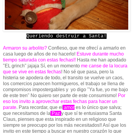
Queriendo destruir a Santa!
Armaron su arbolito?
Confieso, que me ofrecí a armarlo en
casa luego de años de no hacerlo!
Estuve durante mucho
tiempo saturada con estas fechas!!
Hasta me han apodado
"EL grinch" jajaja Sí, en un momento
me canse de la locura
que se vive en estas fechas
! No sé que pasa, pero la
histeria se apodera de todo, el transito se vuelve un caos,
los comercios parecen hormigueros, el trabajo se llena de
compromisos impostergables y yo digo "Ya fue, yo me bajo
de este tren" No quiero ser parte de este consumismo!
Por
eso los invito a aprovechar estas fechas para hacer un
parate
. Para recordar, que el
amor
es lo único que salva;
que necesitamos de la
Paz
y que sí te entusiasma Santa
Claus, pienses que esta inspirado en un religioso que
siempre se preocupo por los más necesitados!! Así que los
invito en este tiempo a buscar en nuestro corazón lo que