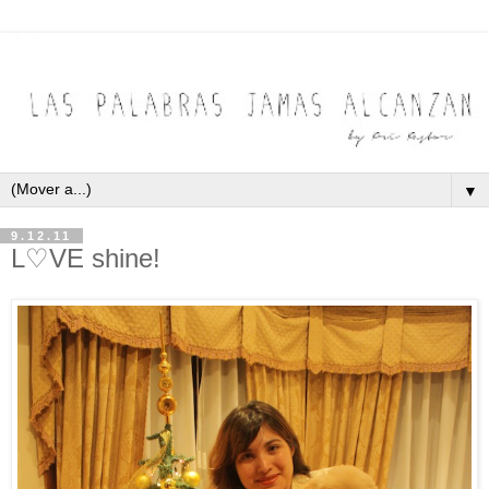
▼
9.12.11
L♡VE shine!