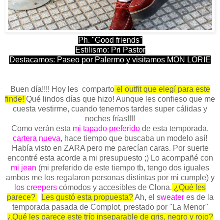
Ph. "Good friends"
Estilismo: Pri Pastor
Destacamos: Paseo por Palermo y visitamos MON LORIE
Buen día!!!! Hoy les comparto
el outfit que elegí para este
finde!
Qué lindos días que hizo! Aunque les confieso que me
cuesta vestirme, cuando tenemos tardes super cálidas y
noches frías!!!!
Como verán esta
mi tapado preferido
de esta temporada,
cartera nueva
, hace tiempo que buscaba un modelo así!
Había visto en ZARA pero me parecían caras. Por suerte
encontré esta acorde a mi presupuesto ;) Lo acompañé con
mi jean
(mi preferido de este tiempo tb, tengo dos iguales
ambos me los regalaron personas distintas por mi cumple) y
los creepers
cómodos y accesibles de Clona.
¿Qué les
parece?
Les gustó esta propuesta?
Ah, el
sweater
es de la
temporada pasada de Complot, prestado por "La Menor"
¿Qué les parece este trío inseparable de gris, negro y rojo?