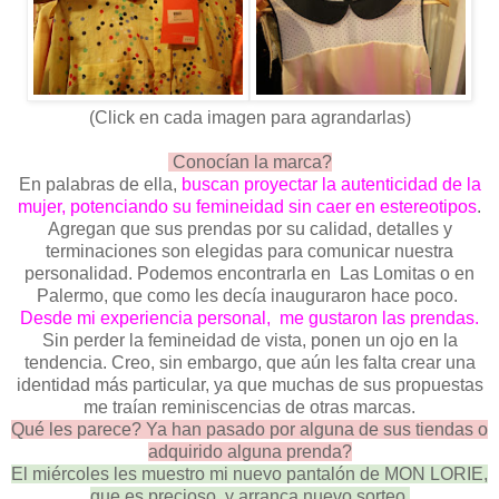
(Click en cada imagen para agrandarlas)
Conocían la marca?
En palabras de ella,
buscan proyectar la autenticidad de la
mujer, potenciando su femineidad sin caer en estereotipos
.
Agregan que sus prendas por su calidad, detalles y
terminaciones son elegidas para comunicar nuestra
personalidad. Podemos encontrarla en Las Lomitas o en
Palermo, que como les decía inauguraron hace poco.
Desde mi experiencia personal, me gustaron las prendas.
Sin perder la femineidad de vista, ponen un ojo en la
tendencia. Creo, sin embargo, que aún les falta crear una
identidad más particular, ya que muchas de sus propuestas
me traían reminiscencias de otras marcas.
Qué les parece? Ya han pasado por alguna de sus tiendas o
adquirido alguna prenda?
El miércoles les muestro mi nuevo pantalón de MON LORIE,
que es precioso, y arranca nuevo sorteo.