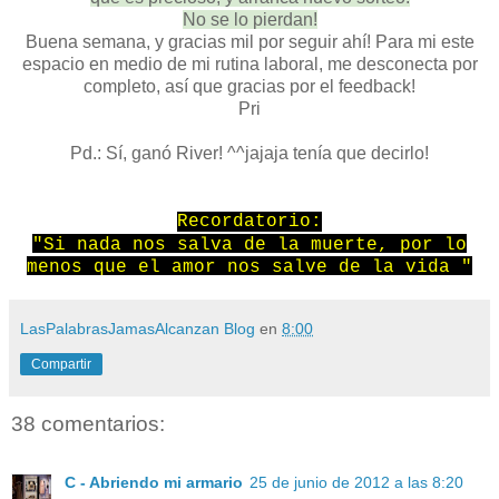
No se lo pierdan!
Buena semana, y gracias mil por seguir ahí! Para mi este
espacio en medio de mi rutina laboral, me desconecta por
completo, así que gracias por el feedback!
Pri
Pd.: Sí, ganó River! ^^jajaja tenía que decirlo!
Recordatorio:
"Si nada nos salva de la muerte, por lo
menos que el amor nos salve de la vida "
LasPalabrasJamasAlcanzan Blog
en
8:00
Compartir
38 comentarios:
C - Abriendo mi armario
25 de junio de 2012 a las 8:20