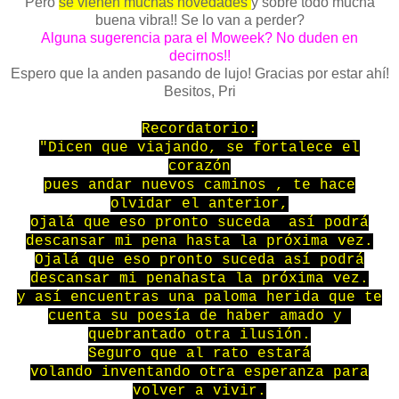
Pero
se vienen muchas novedades
y sobre todo mucha
buena vibra!! Se lo van a perder?
Alguna sugerencia para el Moweek? No duden en
decirnos!!
Espero que la anden pasando de lujo! Gracias por estar ahí!
Besitos, Pri
Recordatorio:
"Dicen que viajando, se fortalece el
corazón
pues andar nuevos caminos , te hace
olvidar el anterior,
ojalá que eso pronto suceda así podrá
descansar mi pena hasta la próxima vez.
Ojalá que eso pronto suceda así podrá
descansar mi penahasta la próxima vez.
y así encuentras una paloma herida que te
cuenta su poesía de haber amado y
quebrantado otra ilusión.
Seguro que al rato estará
volando inventando otra esperanza para
volver a vivir.