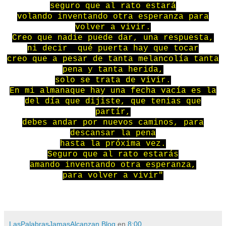
seguro que al rato estará
volando inventando otra esperanza para
volver a vivir.
Creo que nadie puede dar, una respuesta,
ni decir qué puerta hay que tocar
creo que a pesar de tanta melancolía tanta
pena y tanta herida,
solo se trata de vivir.
En mi almanaque hay una fecha vacía es la
del día que dijiste, que tenias que
partír,
debes andar por nuevos caminos, para
descansar la pena
hasta la próxima vez.
Seguro que al rato estarás
amando inventando otra esperanza,
para volver a vivir"
LasPalabrasJamasAlcanzan Blog
en
8:00