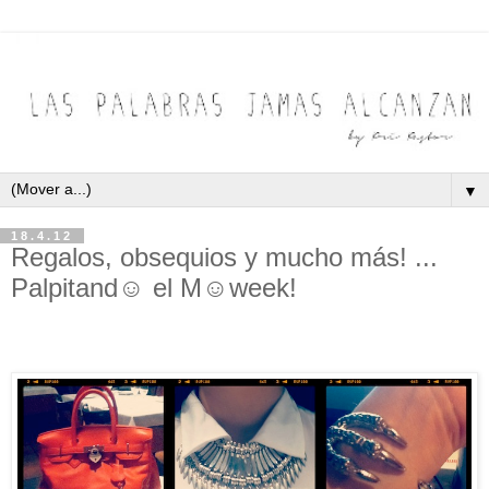
▼
18.4.12
Regalos, obsequios y mucho más! ...
Palpitand☺ el M☺week!