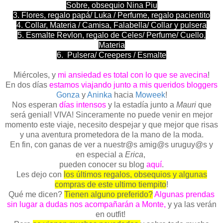
Sobre, obsequio Nina Piu
3. Flores, regalo papá/ Luka / Perfume, regalo pacientito
4. Collar, Materia / Camisa, Falabella/ Collar y pulsera
5. Esmalte Revlon, regalo de Celes/ Perfume/ Cuello,
Materia
6. Pulsera/ Creepers / Esmalte
Miércoles, y
mi ansiedad es total con lo que se avecina
!
En dos días
estamos viajando junto a mis queridos bloggers
Gonza
y
Aninka
hacia
Moweek
!
Nos esperan
días intensos
y la estadía junto a
Mauri
que
será genial! VIVA! Sinceramente no puede venir en mejor
momento este viaje, necesito despejar y que mejor que risas
y una aventura prometedora de la mano de la moda.
En fin, con ganas de ver a nuestr@s amig@s uruguy@s y
en especial a
Erica
,
pueden conocer su blog
aquí
.
Les dejo con
los últimos regalos, obsequios y algunas
compras de este ultimo tiempito
!
Qué me dicen?
Tienen alguno preferido?
Algunas prendas
sin lugar a dudas nos acompañarán a Monte,
y ya las verán
en outfit!