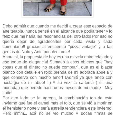
Debo admitir que cuando me decidí a crear este espacio de
arte terapia, nunca pensé en el alcance que podía tener y lo
feliz que me haría las resonancias del otro lado! Por eso no
quería dejar de agradecerles por cada visita y cada
comentario!! gracias al encuentro "pizza vintage" y a las
genias de Natu y Anin por alentarme!
Ahora sí, la propuesta de hoy es una mezcla entre relajado y
ese toque de elegancia! Sumado a esos objetos que "hay
cosas que el dinero no puede comprar", que es el blazer
blanco con detalle en rojo: prenda de mi adorada abuela y
que conservo con mucho amor! (Admití ya que ando con
nostalgia de mi abue! =) A su vez, la carterita ( sí, una
monada!) que herede hace unos meses de mi madre ! Muy
cuite!
Por otro lado se le agrega, la combinación top de este
invierno que fue el camel más el rojo, que se vió a morir en
el hemisferio norte y sería estrella tendenciera este invierno!
Pero mmm... acá no se vio mucho y pocas firmas se