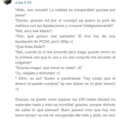
a las 0:34
*Atilin, eso rescato! La calidad es insuperable! gracias por
pasar!
*Gonza, gracias mil por el consejo! ya quiero tu post de
mañana con las liquidaciones y comprar inteligentemente!!
*Kat, amo ese blazer!!
*Vick, qué golazo ese pantalón! El mío fue de una
liquidación de PCDA, pero 180p =(
*Qué linda Male!!!
*Nat, cuando lo ví me encantó pero luego puesto mmm es
la primera vez que lo uso y en ese conjunto me encanto el
colgante!!
*Gracias magui, qué honor tu visita!! =D
*Ju, relajáte y disfrutalo! =)
* Ethic, es así! Vuelvo a parafrasear "hay cosas que el
dinero no puede comprar" ay ese blazer es mi gran tesoro!
=)
Gracias, no puedo creer superar las 100 visitas diarias! no
esperaba nada y esto es increíble! gracias, porque disfruto
de saber lo que piensan! Buen jueves! creo que hoy me
tomo recreo! no me he recuperado del todo y ando sin voz!